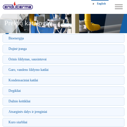
English
Prekių katalogas
Bioenergija
Dujinė įranga
Orinis šildymas, sausintuvai
Garo, vandens šildymo katilai
Kondensaciniai katilai
Degikliai
Dažnio keitikliai
Atsarginės dalys ir įrenginiai
Kuro siurbliai