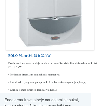
EOLO Maior 24, 28 ir 32 kW
Pakabinami ant sienos viduje modeliai su ventiliatoriais, šiluminis našumas iki 24,
28 ir 32 kW;
• Modernus dizainas ir kompaktiški matmenys;
• Katilai skirti įrengimui patalpose ir iš dalies lauke saugomoje spintoje;
• Reguliuojamas sistemos dažninis valdymas;
• Elektroninis valdymo mikroprocesorius;
Endoterma.lt svetainėje naudojami slapukai,
• Elektroninis uždegimas ir moduliavimas;
kurie padeda užtikrinti geresnę teikiamų