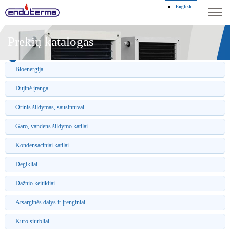
English
Prekių katalogas
Bioenergija
Dujinė įranga
Orinis šildymas, sausintuvai
Garo, vandens šildymo katilai
Kondensaciniai katilai
Degikliai
Dažnio keitikliai
Atsarginės dalys ir įrenginiai
Kuro siurbliai