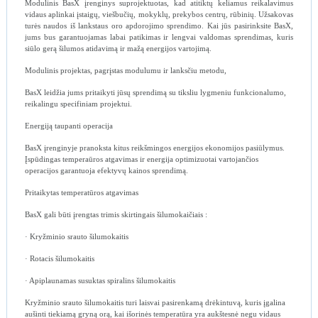
Modulinis BasX įrenginys suprojektuotas, kad atitiktų keliamus reikalavimus
vidaus aplinkai įstaigų, viešbučių, mokyklų, prekybos centrų, rūbinių. Užsakovas
turės naudos iš lankstaus oro apdorojimo sprendimo. Kai jūs pasirinksite BasX,
jums bus garantuojamas labai patikimas ir lengvai valdomas sprendimas, kuris
siūlo gerą šilumos atidavimą ir mažą energijos vartojimą.
Modulinis projektas, pagrįstas modulumu ir lanksčiu metodu,
BasX leidžia jums pritaikyti jūsų sprendimą su tiksliu lygmeniu funkcionalumo,
reikalingu specifiniam projektui.
Energiją taupanti operacija
BasX įrenginyje pranoksta kitus reikšmingos energijos ekonomijos pasiūlymus.
Įspūdingas temperaūros atgavimas ir energija optimizuotai vartojančios
operacijos garantuoja efektyvų kainos sprendimą.
Pritaikytas temperatūros atgavimas
BasX gali būti įrengtas trimis skirtingais šilumokaičiais :
· Kryžminio srauto šilumokaitis
· Rotacis šilumokaitis
· Apiplaunamas susuktas spiralins šilumokaitis
Kryžminio srauto šilumokaitis turi laisvai pasirenkamą drėkintuvą, kuris įgalina
aušinti tiekiamą gryną orą, kai išorinės temperatūra yra aukštesnė negu vidaus