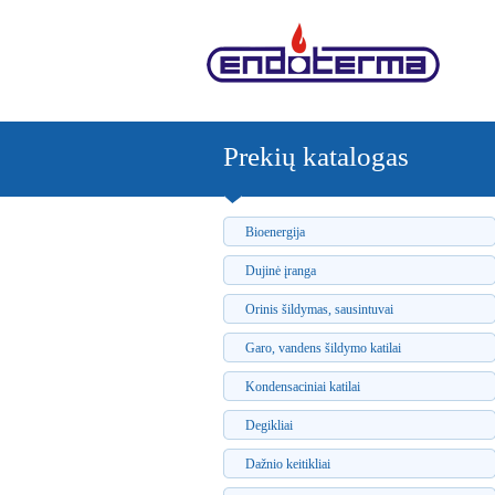
Prekių katalogas
Bioenergija
Dujinė įranga
Orinis šildymas, sausintuvai
Garo, vandens šildymo katilai
Kondensaciniai katilai
Degikliai
Dažnio keitikliai