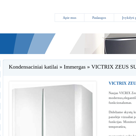
Apie mus
Paslaugos
Įvykdyti 
Kondensaciniai katilai » Immergas » VICTRIX ZEUS
VICTRIX ZE
Naujas VICRIX Zeus
modernus,elegantišk
funkcionalumas.
Dideliame skystų k
panelėje vizualiai 
funkcijas. Monitori
temperatūra,