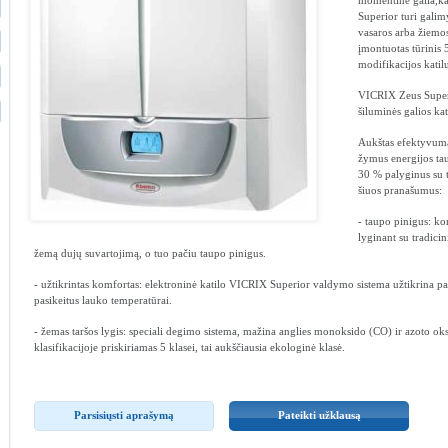
momentinė galia,ka
Superior turi gali
vasaros arba žiemo
įmontuotas tūrinis 
modifikacijos katilu
VICRIX Zeus Super
šiluminės galios kat
Aukštas efektyvuma
žymus energijos ta
30 % palyginus su 
šiuos pranašumus:
- taupo pinigus: ko
lyginant su tradicin
žemą dujų suvartojimą, o tuo pačiu taupo pinigus.
- užtikrintas komfortas: elektroninė katilo VICRIX Superior valdymo sistema užtikrina pa
pasikeitus lauko temperatūrai.
- žemas taršos lygis: speciali degimo sistema, mažina anglies monoksido (CO) ir azoto o
klasifikacijoje priskiriamas 5 klasei, tai aukščiausia ekologinė klasė.
Parsisiųsti aprašymą
Pateikti užklausą