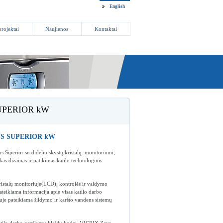
English
projektai
Naujienos
Kontaktai
 SUPERIOR kW
US SUPERIOR kW
 Siperior su dideliu skystų kristalų monitoriumi,
as dizainas ir patikimas katilo technologinis
ristalų monitoriuje(LCD), kontrolės ir valdymo
pateikiama informacija apie visas katilo darbo
uje pateikiama šildymo ir karšto vandens sistemų