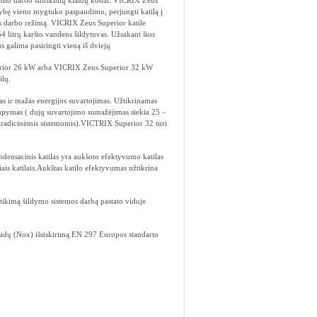
tilo darbo sutrikimų klaidų kodai. VICRIX Zeus
mybę vieno mygtuko paspaudimu, perjungti katilą į
s darbo režimą. VICRIX Zeus Superior katile
54 litrų karšto vandens šildytuvas. Užsakant šios
s galima pasiringti vieną iš dviejų
ior 26 kW arba VICRIX Zeus Superior 32 kW
ilų.
s ir mažas energijos suvartojimas. Užtikrinamas
upymas ( dujų suvartojimo sumažėjimas siekia 25 –
tradicinėmis sistemomis).VICTRIX Superior 32 turi
ndensacinis katilas yra aukšoto efektyvumo katilas
iais katilais.Aukštas katilo efektyvumas užtikrina
tikimą šildymo sistemos darbą pastato viduje
ksidų (Nox) išsiskirimą.EN 297 Europos standarto